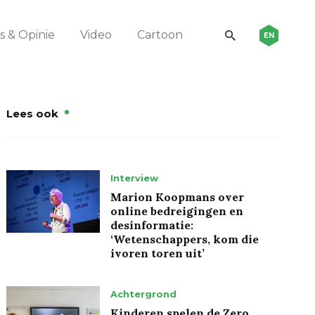
 & Opinie
Video
Cartoon
EN
Lees ook
Interview
Marion Koopmans over
online bedreigingen en
desinformatie:
‘Wetenschappers, kom die
ivoren toren uit’
Achtergrond
Kinderen spelen de Zero