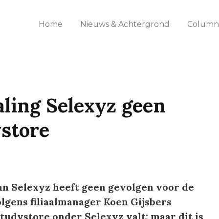
Home
Nieuws & Achtergrond
Columns
aling Selexyz geen
store
an Selexyz heeft geen gevolgen voor de
lgens filiaalmanager Koen Gijsbers
tudystore onder Selexyz valt; maar dit is