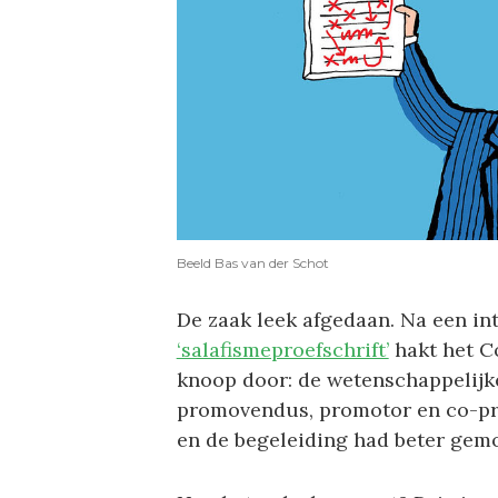
Beeld Bas van der Schot
De zaak leek afgedaan. Na een in
‘salafismeproefschrift’
hakt het Co
knoop door: de wetenschappelijke
promovendus, promotor en co-pro
en de begeleiding had beter gem