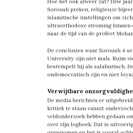
Hoe het ook alweer zat? Drie ja
Soroush preken, religieuze bij
islamitische instellingen om zicht
ultraorthodoxe stroming binnen d
naar de tijd van de profeet Moha
De conclusies waar Soroush 4 se
University zijn niet mals. Ruim v
bestempelt hij als salafastisch.
ondemocratisch zijn en niet loya
Verwijtbare onzorgvuldighe
De media berichten er uitgebreid
kritiek te staan vanuit onderzoch
veldonderzoek hebben gedaan om z
over zijn logboek. Dat is uitvoeri
opgenomen en het is vooral achte