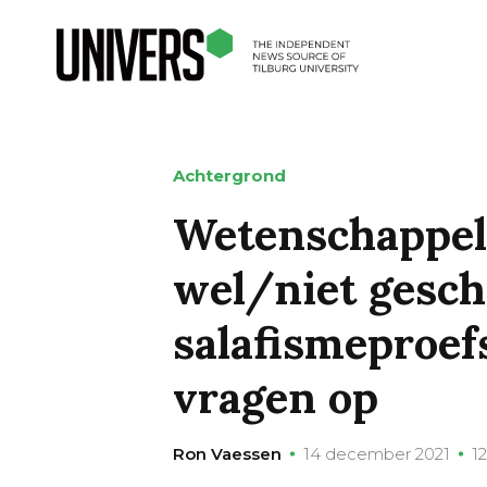
Achtergrond
Wetenschappeli
wel/niet gesch
salafismeproefs
vragen op
Ron Vaessen
14 december 2021
1