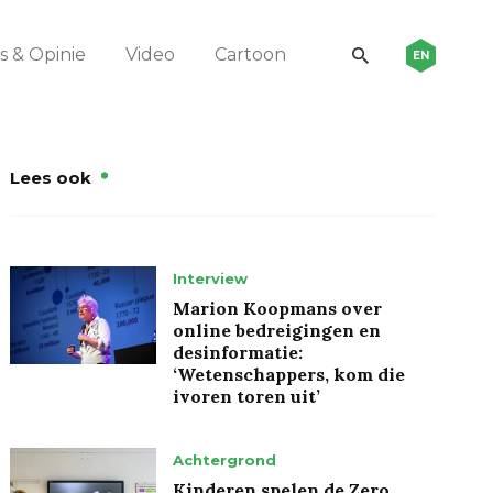
 & Opinie
Video
Cartoon
EN
Lees ook
Interview
Marion Koopmans over
online bedreigingen en
desinformatie:
‘Wetenschappers, kom die
ivoren toren uit’
Achtergrond
Kinderen spelen de Zero