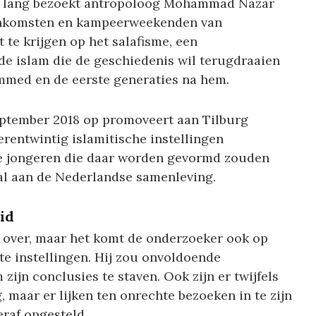
ar lang bezoekt antropoloog Mohammad Nazar
eenkomsten en kampeerweekenden van
 te krijgen op het salafisme, een
e islam die de geschiedenis wil terugdraaien
mmed en de eerste generaties na hem.
ptember 2018 op promoveert aan Tilburg
ierentwintig islamitische instellingen
 De jongeren die daar worden gevormd zouden
al aan de Nederlandse samenleving.
id
 over, maar het komt de onderzoeker ook op
te instellingen. Hij zou onvoldoende
ijn conclusies te staven. Ook zijn er twijfels
g, maar er lijken ten onrechte bezoeken in te zijn
raf opgesteld.