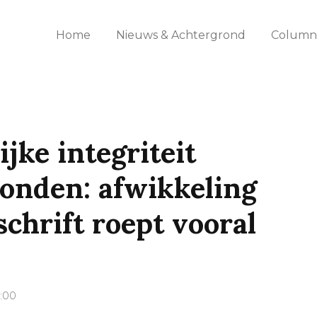
Home
Nieuws & Achtergrond
Columns
jke integriteit
onden: afwikkeling
chrift roept vooral
2:00