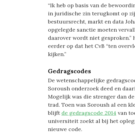
“Ik heb op basis van de bewoordin
in juridische zin terugkomt op zi
bestuursrecht, markt en data Joh
opgelegde sanctie moeten verval
daarover wordt niet gesproken.” 
eerder op dat het CvB “ten overv
kijken.”
Gedragscodes
De wetenschappelijke gedragscode 
Soroush onderzoek deed en daari
Mogelijk was die strenger dan de
trad. Toen was Soroush al een 
blijft
de gedragscode 2014
van to
universiteit zoekt al bij het ople
nieuwe code.