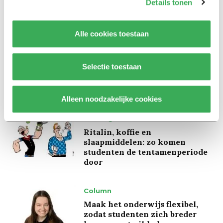
Details tonen
‘Wetenschappers, kom die
ivoren toren uit’
Alle cookies toestaan
Achtergrond
Kinderen spelen de Zero
Selectie toestaan
Hunger Game: ‘Ik schrok, we
kregen er een paar miljoen
inwoners bij’
Alleen noodzakelijke cookies
Achtergrond
Ritalin, koffie en
slaapmiddelen: zo komen
studenten de tentamenperiode
door
Column
Maak het onderwijs flexibel,
zodat studenten zich breder