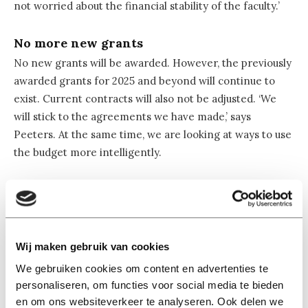
not worried about the financial stability of the faculty.’
No more new grants
No new grants will be awarded. However, the previously
awarded grants for 2025 and beyond will continue to
exist. Current contracts will also not be adjusted. ‘We
will stick to the agreements we have made,’ says
Peeters. At the same time, we are looking at ways to use
the budget more intelligently.
Individual discussions about cutbacks
Grants are evaluated on an individual basis. ‘We will talk
to all grant holders to see where we can make
reasonable savings,’ says Peeters. Funding for PhD
Wij maken gebruik van cookies
candidates will also remain intact, but future
We gebruiken cookies om content en advertenties te
expenditure will also be critically examined.
personaliseren, om functies voor social media te bieden
en om ons websiteverkeer te analyseren. Ook delen we