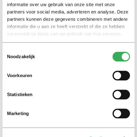
informatie over uw gebruik van onze site met onze
For example, the costs for panels will be revised and
partners voor social media, adverteren en analyse. Deze
cheaper ways of collecting data will be sought.
partners kunnen deze gegevens combineren met andere
informatie die u aan ze heeft verstrekt of die ze hebben
The Faculty of Humanities says it is keeping a close eye
verzameld op basis van uw gebruik van hun services.
on developments and will continue to talk to all parties
involved.
Toestemmingsselectie
Noodzakelijk
Voorkeuren
Lees ook
Statistieken
Marketing
Interview
Marion Koopmans over online
bedreigingen en desinformatie: