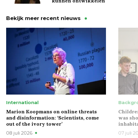
kunnen ontwikkelen
Bekijk meer recent nieuws
International
Backgr
Marion Koopmans on online threats
Childre
and disinformation: ‘Scientists, come
was sho
out of the ivory tower’
inhabit
08 juli 2026
07 juli 2