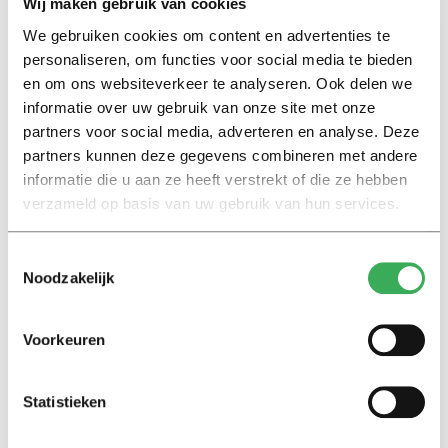
Wij maken gebruik van cookies
geneigd om slechte daden door de vingers te zien. Ons
morele kompas lijkt dan ineens minder goed te werken.’
We gebruiken cookies om content en advertenties te
personaliseren, om functies voor social media te bieden
en om ons websiteverkeer te analyseren. Ook delen we
Bij Borsato ziet ze dat duidelijk gebeuren. Na jaren van
informatie over uw gebruik van onze site met onze
stilte verscheen hij opnieuw
in de media
, met een
partners voor social media, adverteren en analyse. Deze
framing die vooral draaide om zijn terugkeer. ‘Dan gaat
partners kunnen deze gegevens combineren met andere
het ineens over hoe zwaar híj het heeft gehad, hoe erg
informatie die u aan ze heeft verstrekt of die ze hebben
híj gemist werd. Niet over het meisje, niet over haar
verzameld op basis van uw gebruik van hun services.
familie en ook niet over slachtoffers van seksueel
grensoverschrijdend gedrag in bredere zin.’
Toestemmingsselectie
Noodzakelijk
‘Kunst is groter dan de artiest’
Een andere manier om het niet over de inhoud van
Voorkeuren
wangedrag te hoeven hebben, is via het argument dat
de kunst losstaat van de maker. Bij artiesten als Michael
Statistieken
Jackson klinkt dan al snel:
de kunst is groter dan de mens
.
Janssens gelooft daar niet in: ‘Een kunstwerk is nooit