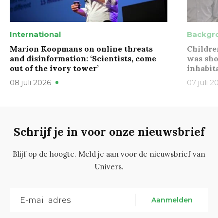
International
Backgr
Marion Koopmans on online threats
Childre
and disinformation: ‘Scientists, come
was sho
out of the ivory tower’
inhabit
08 juli 2026
07 juli 2
Schrijf je in voor onze nieuwsbrief
Blijf op de hoogte. Meld je aan voor de nieuwsbrief van
Univers.
Aanmelden