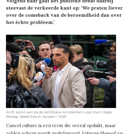
Volgens haar gaat het publieke debat daarbij
steevast de verkeerde kant op: ‘We praten liever
over de comeback van de beroemdheid dan over
het échte probleem.’
Ali B. komt aan bij de rechtbank Amsterdam voor start Hoger
Beroep. Beeld Edwin Janssen / ANP
Cancel culture is een term die overal opduikt, maar
zelden scherp wordt gedefinieerd. Volgens filosoof en