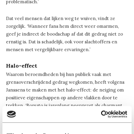
problematisch.’
Dat veel mensen dat lijken weg te wuiven, vindt ze
zorgelijk. ‘Wanneer fans hem direct weer omarmen,
geef je indirect de boodschap af dat dit gedrag niet zo
ernstig is. Dat is schadelijk, ook voor slachtoffers en
mensen met vergelijkbare ervaringen.’
Halo-effect
Waarom beroemdheden bij hun publiek vaak met
grensoverschrijdend gedrag wegkomen, heeft volgens
Janssens te maken met het halo-effect: de neiging om
positieve eigenschappen op andere vlakken door te
trekken. ‘Borsato is jarenlang neergezet als charmant,
warm en sympathiek. Daardoor wordt het moeilijker om
kritisch te kijken naar wat hij heeft gedaan. We laten
ons verblinden door positieve eigenschappen en zijn