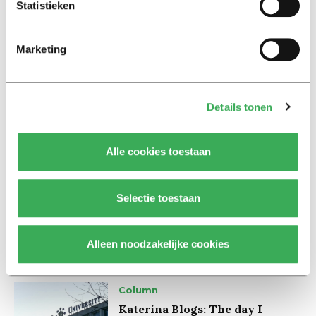
Statistieken
International
May market possibly cancelled
Marketing
10 januari 2012
Details tonen
International
The May Market will take place
25 januari 2012
Alle cookies toestaan
International
Selectie toestaan
Discount on food with E-
coupons
Alleen noodzakelijke cookies
25 januari 2012
Column
Katerina Blogs: The day I