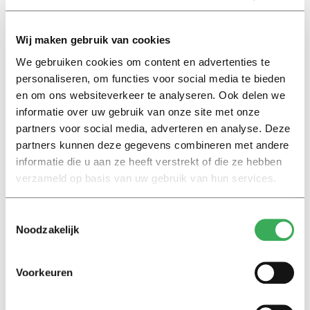
18 november 2010
Wij maken gebruik van cookies
International
We gebruiken cookies om content en advertenties te
Blackboard 9 about to be
personaliseren, om functies voor social media te bieden
released
en om ons websiteverkeer te analyseren. Ook delen we
02 februari 2011
informatie over uw gebruik van onze site met onze
partners voor social media, adverteren en analyse. Deze
Column
partners kunnen deze gegevens combineren met andere
Trine Blogs: Do you get the
informatie die u aan ze heeft verstrekt of die ze hebben
SADs?
verzameld op basis van uw gebruik van hun services.
04 november 2011
Toestemmingsselectie
Noodzakelijk
International
700 rooms in Tilburg Talent
Square
Voorkeuren
05 december 2011