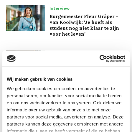
Interview
Burgemeester Fleur Gräper –
van Koolwijk: ‘Je hoeft als
student nog niet klaar te zijn
voor het leven’
Interview
Joris Luyendijk: ‘Als
individuele landen kunnen we
niet vrij zijn, als Europa wel’
Wij maken gebruik van cookies
We gebruiken cookies om content en advertenties te
personaliseren, om functies voor social media te bieden
Eefje Wentelteefje
en om ons websiteverkeer te analyseren. Ook delen we
Eefje wacht op de bliksem
informatie over uw gebruik van onze site met onze
partners voor social media, adverteren en analyse. Deze
partners kunnen deze gegevens combineren met andere
informatie die u aan ze heeft verstrekt of die ze hebben