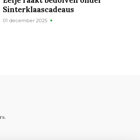
Eefje raakt bedolven onder
Sinterklaascadeaus
01 december 2025
rs.