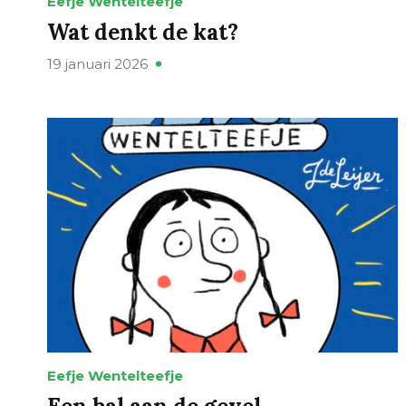
Eefje Wentelteefje
Wat denkt de kat?
19 januari 2026
Eefje Wentelteefje