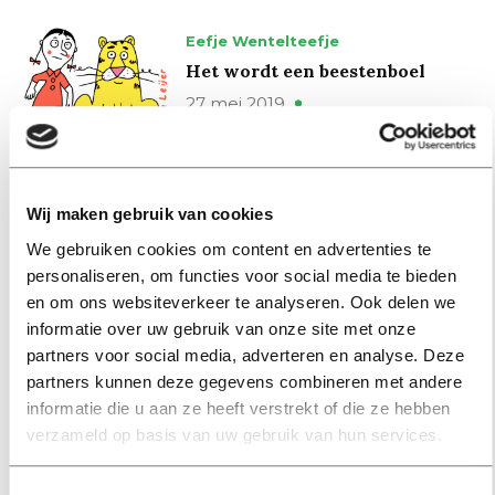
Eefje Wentelteefje
Het wordt een beestenboel
27 mei 2019
My First Head
Wittgenstein warrior
Wij maken gebruik van cookies
23 mei 2019
We gebruiken cookies om content en advertenties te
personaliseren, om functies voor social media te bieden
en om ons websiteverkeer te analyseren. Ook delen we
Eefje Wentelteefje
informatie over uw gebruik van onze site met onze
Lekker dan
partners voor social media, adverteren en analyse. Deze
20 mei 2019
partners kunnen deze gegevens combineren met andere
informatie die u aan ze heeft verstrekt of die ze hebben
verzameld op basis van uw gebruik van hun services.
My First Head
The greatest moss enthusiast in
Toestemmingsselectie