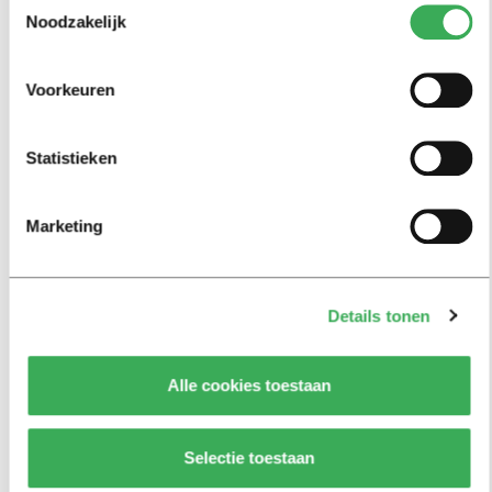
the world
Noodzakelijk
16 mei 2019
Voorkeuren
Eefje Wentelteefje
Eefje trapt ballen
Statistieken
13 mei 2019
Marketing
My First Head
Dead hunk
09 mei 2019
Details tonen
Alle cookies toestaan
Eefje Wentelteefje
Niet gaan met die banaan
06 mei 2019
Selectie toestaan