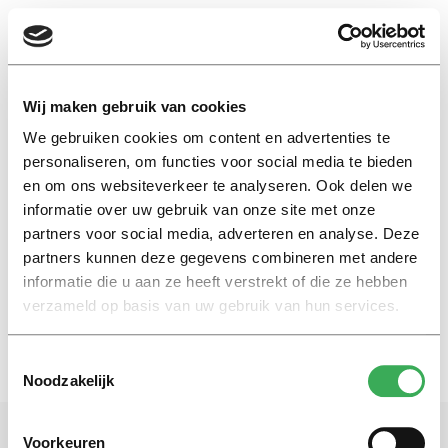
EN
Wij maken gebruik van cookies
We gebruiken cookies om content en advertenties te
afwijzing
personaliseren, om functies voor social media te bieden
en om ons websiteverkeer te analyseren. Ook delen we
informatie over uw gebruik van onze site met onze
My First Head
partners voor social media, adverteren en analyse. Deze
A friendly fuck off
partners kunnen deze gegevens combineren met andere
08 september 2022
informatie die u aan ze heeft verstrekt of die ze hebben
verzameld op basis van uw gebruik van hun services.
Toestemmingsselectie
Noodzakelijk
Voorkeuren