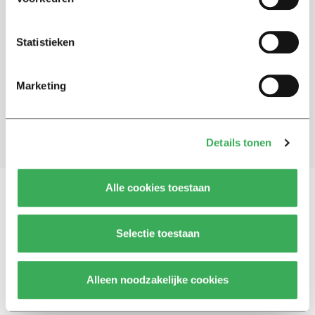
Schrijf je in voor onze nieuwsbrief
Statistieken
Blijf op de hoogte. Meld je aan voor de nieuwsbrief van
Univers.
Marketing
Aanmelden
Details tonen
Alle cookies toestaan
Vragen, opmerkingen of tips?
Neem contact met
Selectie toestaan
ons op
Alleen noodzakelijke cookies
© 2026 -
Over ons
Disclaimer
Adverteren
Werken bij
Contact