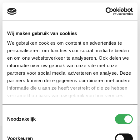
EN
Wij maken gebruik van cookies
We gebruiken cookies om content en advertenties te
bad guy
personaliseren, om functies voor social media te bieden
en om ons websiteverkeer te analyseren. Ook delen we
informatie over uw gebruik van onze site met onze
My First Head
partners voor social media, adverteren en analyse. Deze
You don’t know him
partners kunnen deze gegevens combineren met andere
18 mei 2023
informatie die u aan ze heeft verstrekt of die ze hebben
verzameld op basis van uw gebruik van hun services.
Toestemmingsselectie
Noodzakelijk
Voorkeuren