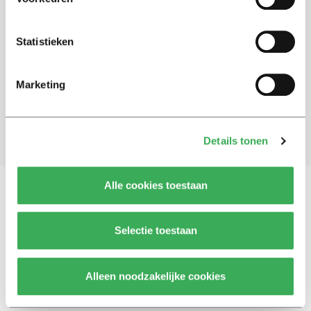
Schrijf je in voor onze nieuwsbrief
Statistieken
Blijf op de hoogte. Meld je aan voor de nieuwsbrief van
Univers.
Marketing
Aanmelden
Details tonen
Alle cookies toestaan
Vragen, opmerkingen of tips?
Neem contact met
Selectie toestaan
ons op
Alleen noodzakelijke cookies
© 2026 -
Over ons
Disclaimer
Adverteren
Werken bij
Contact