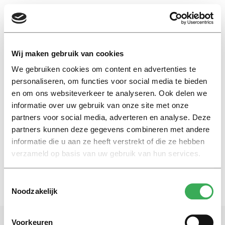
EN
Wij maken gebruik van cookies
We gebruiken cookies om content en advertenties te
betalen per studiepunt
personaliseren, om functies voor social media te bieden
en om ons websiteverkeer te analyseren. Ook delen we
informatie over uw gebruik van onze site met onze
Achtergrond
partners voor social media, adverteren en analyse. Deze
Verhitte discussie over betalen
per studiepunt
partners kunnen deze gegevens combineren met andere
informatie die u aan ze heeft verstrekt of die ze hebben
11 juni 2020
verzameld op basis van uw gebruik van hun services.
Toestemmingsselectie
Noodzakelijk
Voorkeuren