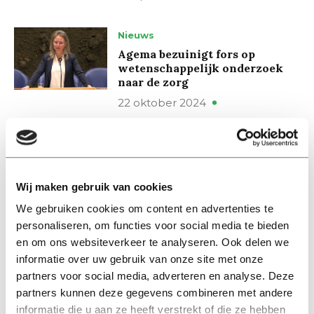
Nieuws
Agema bezuinigt fors op
wetenschappelijk onderzoek
naar de zorg
22 oktober 2024
Nieuws
Acties tegen nieuwe regering:
‘Alsof ze een hele universiteit
Wij maken gebruik van cookies
sluiten’
We gebruiken cookies om content en advertenties te
07 juni 2024
personaliseren, om functies voor social media te bieden
en om ons websiteverkeer te analyseren. Ook delen we
Nieuws
informatie over uw gebruik van onze site met onze
Voorjaarsnota: ook hoger
partners voor social media, adverteren en analyse. Deze
onderwijs moet inleveren
partners kunnen deze gegevens combineren met andere
01 mei 2023
informatie die u aan ze heeft verstrekt of die ze hebben