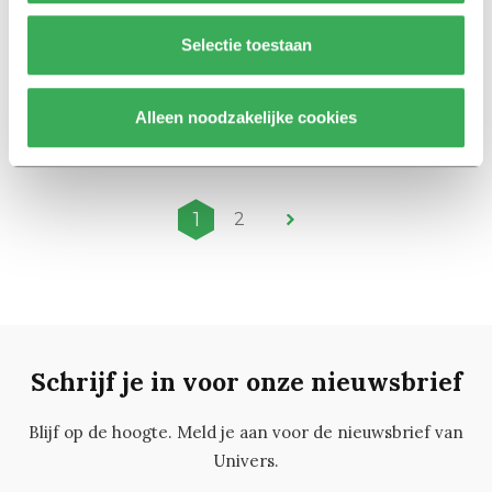
Nieuws
Selectie toestaan
Protesten in Den Haag tegen
bezuiniging en collegegeld-in-
coronatijd
Alleen noodzakelijke cookies
05 juli 2021
1
2
Schrijf je in voor onze nieuwsbrief
Blijf op de hoogte. Meld je aan voor de nieuwsbrief van
Univers.