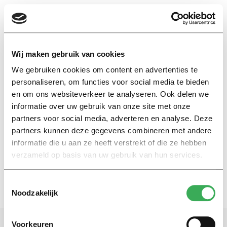
EN
Wij maken gebruik van cookies
We gebruiken cookies om content en advertenties te
biologische producten
personaliseren, om functies voor social media te bieden
en om ons websiteverkeer te analyseren. Ook delen we
informatie over uw gebruik van onze site met onze
Nieuws
partners voor social media, adverteren en analyse. Deze
Biologische chocolade koop je
pas als je vrienden dat doen
partners kunnen deze gegevens combineren met andere
informatie die u aan ze heeft verstrekt of die ze hebben
10 mei 2017
verzameld op basis van uw gebruik van hun services.
Toestemmingsselectie
Noodzakelijk
Voorkeuren