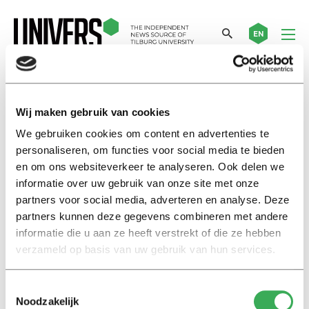
EN
Brabanders
Wij maken gebruik van cookies
We gebruiken cookies om content en advertenties te
Proefschrift
personaliseren, om functies voor social media te bieden
Verbonden met Brabant
en om ons websiteverkeer te analyseren. Ook delen we
informatie over uw gebruik van onze site met onze
07 juni 2017
partners voor social media, adverteren en analyse. Deze
partners kunnen deze gegevens combineren met andere
Recensie
informatie die u aan ze heeft verstrekt of die ze hebben
Nederlandse glorie op
verzameld op basis van uw gebruik van hun services.
Tilburgse Paleisring
08 juni 2015
Toestemmingsselectie
Noodzakelijk