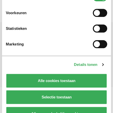
Voorkeuren
Statistieken
Schrijf je in voor onze nieuwsbrief
Marketing
Blijf op de hoogte. Meld je aan voor de nieuwsbrief van
Univers.
Details tonen
Aanmelden
Alle cookies toestaan
Selectie toestaan
Vragen, opmerkingen of tips?
Neem contact met