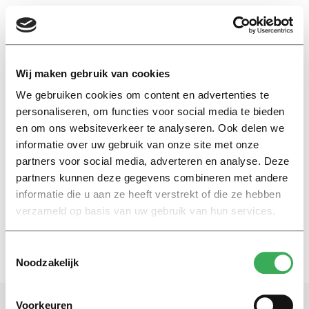
EN
Wij maken gebruik van cookies
We gebruiken cookies om content en advertenties te
brad pitt
personaliseren, om functies voor social media te bieden
en om ons websiteverkeer te analyseren. Ook delen we
informatie over uw gebruik van onze site met onze
Nieuws
partners voor social media, adverteren en analyse. Deze
Filmrecensie Fury: vijf soldaten
hutjemutje in tank
partners kunnen deze gegevens combineren met andere
informatie die u aan ze heeft verstrekt of die ze hebben
24 oktober 2014
verzameld op basis van uw gebruik van hun services.
Toestemmingsselectie
Noodzakelijk
Voorkeuren