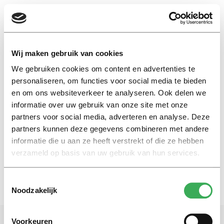
EN
Wij maken gebruik van cookies
We gebruiken cookies om content en advertenties te
Britain
personaliseren, om functies voor social media te bieden
en om ons websiteverkeer te analyseren. Ook delen we
informatie over uw gebruik van onze site met onze
International
partners voor social media, adverteren en analyse. Deze
“The European Union will
survive without Britain”
partners kunnen deze gegevens combineren met andere
informatie die u aan ze heeft verstrekt of die ze hebben
29 maart 2017
verzameld op basis van uw gebruik van hun services.
Toestemmingsselectie
Noodzakelijk
Voorkeuren