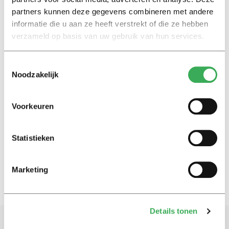
partners kunnen deze gegevens combineren met andere
Nieuws
informatie die u aan ze heeft verstrekt of die ze hebben
TiSEM experimenteert met
verzameld op basis van uw gebruik van hun services.
studentpromovendi
25 maart 2015
Toestemmingsselectie
Noodzakelijk
Nieuws
Bussemaker herkent de
Voorkeuren
problemen
04 maart 2015
Statistieken
6
1
…
4
5
Marketing
Details tonen