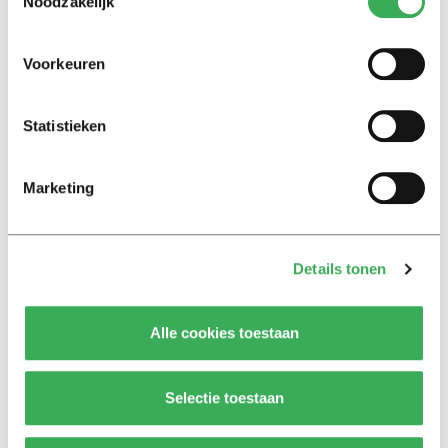
Video: ‘Studieschuld meetellen
Noodzakelijk
bij aankoop huis is oneerlijk’
02 mei 2019
Voorkeuren
Kijk
Statistieken
Video: ‘Stemmen is mijn plicht’
20 maart 2019
Marketing
Kijk
Video: ‘Vlees eten is raar’
Details tonen
14 maart 2019
Alle cookies toestaan
Kijk
Video: ‘Het ov is te duur om
Selectie toestaan
Nederland te verkennen’
28 februari 2019