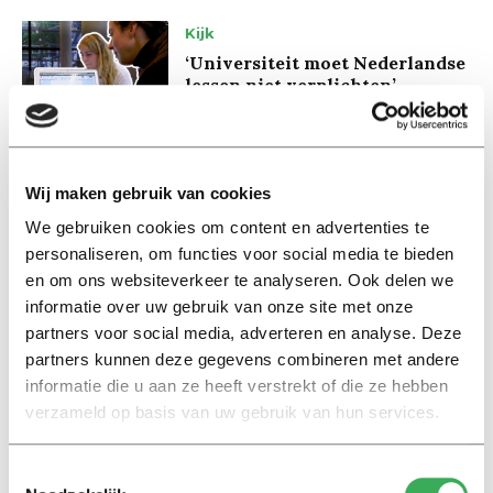
Kijk
‘Universiteit moet Nederlandse
lessen niet verplichten’
07 oktober 2019
Kijk
Wij maken gebruik van cookies
Video: ‘Leenstelsel is prima zo’
We gebruiken cookies om content en advertenties te
26 juni 2019
personaliseren, om functies voor social media te bieden
en om ons websiteverkeer te analyseren. Ook delen we
informatie over uw gebruik van onze site met onze
Kijk
partners voor social media, adverteren en analyse. Deze
#CampusTalk: Meer of minder
partners kunnen deze gegevens combineren met andere
EU?
informatie die u aan ze heeft verstrekt of die ze hebben
23 mei 2019
verzameld op basis van uw gebruik van hun services.
Kijk
Toestemmingsselectie