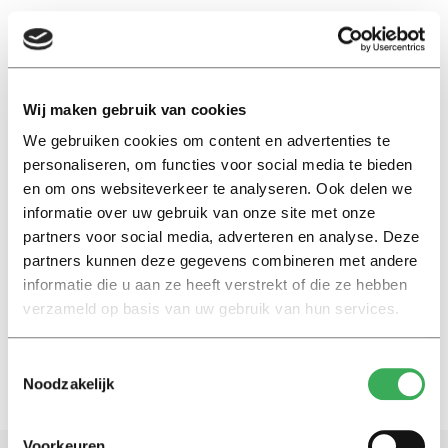
EN
Wij maken gebruik van cookies
We gebruiken cookies om content en advertenties te
catholic identity
personaliseren, om functies voor social media te bieden
en om ons websiteverkeer te analyseren. Ook delen we
International
informatie over uw gebruik van onze site met onze
‘How does the Catholic identity
partners voor social media, adverteren en analyse. Deze
relate to the rainbow flag on
partners kunnen deze gegevens combineren met andere
campus?’
informatie die u aan ze heeft verstrekt of die ze hebben
09 juli 2021
verzameld op basis van uw gebruik van hun services.
Toestemmingsselectie
Noodzakelijk
Voorkeuren