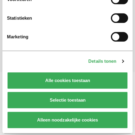
Schrijf je in voor onze nieuwsbrief
Statistieken
Blijf op de hoogte. Meld je aan voor de nieuwsbrief van
Univers.
Marketing
Aanmelden
Details tonen
Alle cookies toestaan
Vragen, opmerkingen of tips?
Neem contact met
Selectie toestaan
ons op
Alleen noodzakelijke cookies
© 2026 -
Over ons
Disclaimer
Adverteren
Werken bij
Contact