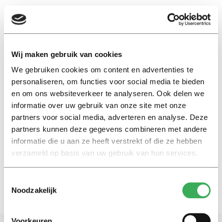
EN
Wij maken gebruik van cookies
We gebruiken cookies om content en advertenties te
cigarette litter
personaliseren, om functies voor social media te bieden
en om ons websiteverkeer te analyseren. Ook delen we
International
informatie over uw gebruik van onze site met onze
Smokers now taking their habit
partners voor social media, adverteren en analyse. Deze
—and their cigarette butts—to
partners kunnen deze gegevens combineren met andere
outskirts of campus
informatie die u aan ze heeft verstrekt of die ze hebben
29 augustus 2019
verzameld op basis van uw gebruik van hun services.
Toestemmingsselectie
Noodzakelijk
Voorkeuren