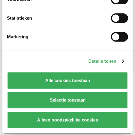
Schrijf je in voor onze nieuwsbrief
Statistieken
Blijf op de hoogte. Meld je aan voor de nieuwsbrief van
Univers.
Marketing
Aanmelden
Details tonen
Alle cookies toestaan
Vragen, opmerkingen of tips?
Neem contact met
Selectie toestaan
ons op
Alleen noodzakelijke cookies
© 2026 -
Over ons
Disclaimer
Adverteren
Werken bij
Contact