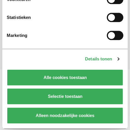
Schrijf je in voor onze nieuwsbrief
Statistieken
Blijf op de hoogte. Meld je aan voor de nieuwsbrief van
Univers.
Marketing
Aanmelden
Details tonen
Alle cookies toestaan
Vragen, opmerkingen of tips?
Neem contact met
Selectie toestaan
ons op
Alleen noodzakelijke cookies
© 2026 -
Over ons
Disclaimer
Adverteren
Werken bij
Contact