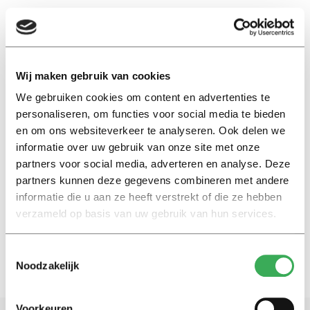
EN
Wij maken gebruik van cookies
We gebruiken cookies om content en advertenties te
climate change
personaliseren, om functies voor social media te bieden
en om ons websiteverkeer te analyseren. Ook delen we
International
informatie over uw gebruik van onze site met onze
‘Trump leaving the Paris
partners voor social media, adverteren en analyse. Deze
climate agreement isn’t all bad
partners kunnen deze gegevens combineren met andere
news’
informatie die u aan ze heeft verstrekt of die ze hebben
02 juni 2017
verzameld op basis van uw gebruik van hun services.
Toestemmingsselectie
Noodzakelijk
Voorkeuren