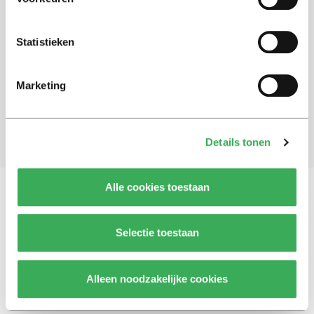
Schrijf je in voor onze nieuwsbrief
Statistieken
Blijf op de hoogte. Meld je aan voor de nieuwsbrief van
Univers.
Marketing
Aanmelden
Details tonen
Alle cookies toestaan
Vragen, opmerkingen of tips?
Neem contact met
Selectie toestaan
ons op
Alleen noodzakelijke cookies
© 2026 -
Over ons
Disclaimer
Adverteren
Werken bij
Contact