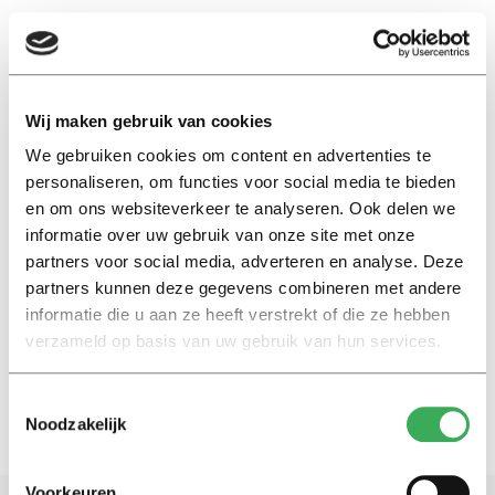
EN
Wij maken gebruik van cookies
We gebruiken cookies om content en advertenties te
colleges coronavirus
personaliseren, om functies voor social media te bieden
en om ons websiteverkeer te analyseren. Ook delen we
Kijk
informatie over uw gebruik van onze site met onze
Onderwijs in tijden van corona:
partners voor social media, adverteren en analyse. Deze
TLS neemt colleges op in
partners kunnen deze gegevens combineren met andere
aangepaste zaal
informatie die u aan ze heeft verstrekt of die ze hebben
16 juli 2020
verzameld op basis van uw gebruik van hun services.
Toestemmingsselectie
Noodzakelijk
Voorkeuren