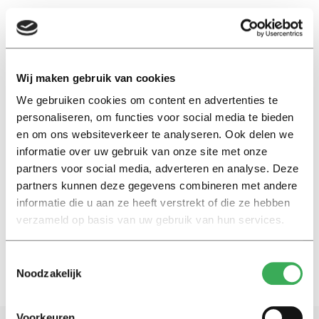
EN
Wij maken gebruik van cookies
We gebruiken cookies om content en advertenties te
communication
personaliseren, om functies voor social media te bieden
en om ons websiteverkeer te analyseren. Ook delen we
My bubble
informatie over uw gebruik van onze site met onze
Leo Higgins on His Bubble: ‘I
partners voor social media, adverteren en analyse. Deze
Want to Communicate via
partners kunnen deze gegevens combineren met andere
Carrier Pigeons’
informatie die u aan ze heeft verstrekt of die ze hebben
11 juni 2025
verzameld op basis van uw gebruik van hun services.
Toestemmingsselectie
Noodzakelijk
Voorkeuren