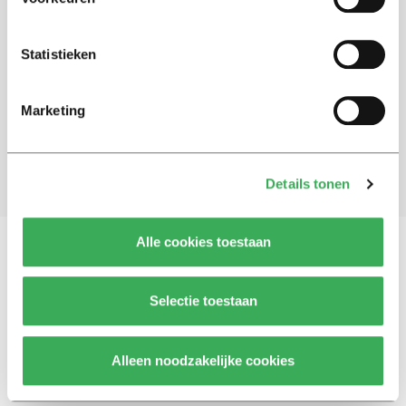
Schrijf je in voor onze nieuwsbrief
Statistieken
Blijf op de hoogte. Meld je aan voor de nieuwsbrief van
Univers.
Marketing
Aanmelden
Details tonen
Alle cookies toestaan
Vragen, opmerkingen of tips?
Neem contact met
Selectie toestaan
ons op
Alleen noodzakelijke cookies
© 2026 -
Over ons
Disclaimer
Adverteren
Werken bij
Contact