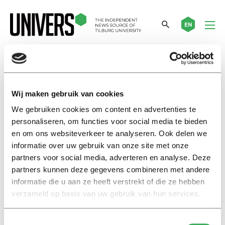
EN
coronapandemie
Wij maken gebruik van cookies
Nieuws
We gebruiken cookies om content en advertenties te
Zijn jongeren misschien minder
personaliseren, om functies voor social media te bieden
hard geraakt door corona dan
en om ons websiteverkeer te analyseren. Ook delen we
gedacht?
informatie over uw gebruik van onze site met onze
03 maart 2025
partners voor social media, adverteren en analyse. Deze
partners kunnen deze gegevens combineren met andere
informatie die u aan ze heeft verstrekt of die ze hebben
Nieuws
verzameld op basis van uw gebruik van hun services.
In het ziekenhuis is het ook
voor psychologen alle hens aan
dek
Toestemmingsselectie