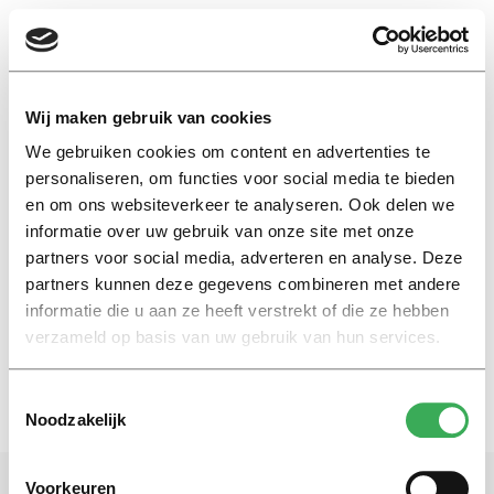
EN
Wij maken gebruik van cookies
We gebruiken cookies om content en advertenties te
data repository
personaliseren, om functies voor social media te bieden
en om ons websiteverkeer te analyseren. Ook delen we
informatie over uw gebruik van onze site met onze
International
partners voor social media, adverteren en analyse. Deze
‘Data should not be gathering
dust on a shelf’
partners kunnen deze gegevens combineren met andere
informatie die u aan ze heeft verstrekt of die ze hebben
04 februari 2019
verzameld op basis van uw gebruik van hun services.
Toestemmingsselectie
Noodzakelijk
Voorkeuren