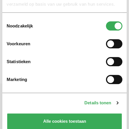
19 mei 2025
verzameld op basis van uw gebruik van hun services.
Toestemmingsselectie
My bubble
Noodzakelijk
Max Verhaar on His Digital
Bubble: ‘It Feels Like the
Algorithm Is Taking Over’
Voorkeuren
05 maart 2025
Statistieken
Marketing
Schrijf je in voor onze nieuwsbrief
Details tonen
Blijf op de hoogte. Meld je aan voor de nieuwsbrief van
Univers.
Alle cookies toestaan