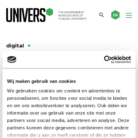
EN
digital
Background story
Cake or Carrots? How
Supermarket Apps Influence
Wij maken gebruik van cookies
Our Food Choices
We gebruiken cookies om content en advertenties te
09 juli 2025
personaliseren, om functies voor social media te bieden
en om ons websiteverkeer te analyseren. Ook delen we
Background story
informatie over uw gebruik van onze site met onze
From Hashtag to Street Protest:
partners voor social media, adverteren en analyse. Deze
‘#BlackLivesMatter is a Battle
partners kunnen deze gegevens combineren met andere
Cry for Minorities’
informatie die u aan ze heeft verstrekt of die ze hebben