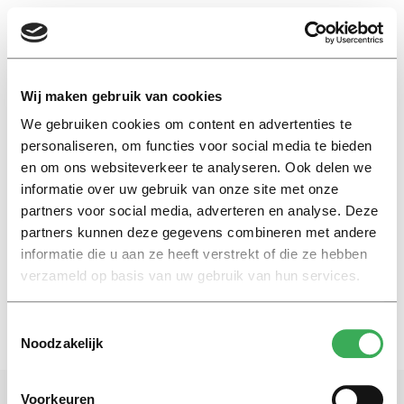
EN
Wij maken gebruik van cookies
We gebruiken cookies om content en advertenties te
digitale zorg
personaliseren, om functies voor social media te bieden
en om ons websiteverkeer te analyseren. Ook delen we
informatie over uw gebruik van onze site met onze
Achtergrond
partners voor social media, adverteren en analyse. Deze
‘Digitale dokter’ moet kloof in
de zorg dichten
partners kunnen deze gegevens combineren met andere
informatie die u aan ze heeft verstrekt of die ze hebben
30 juni 2025
verzameld op basis van uw gebruik van hun services.
Toestemmingsselectie
Noodzakelijk
Voorkeuren