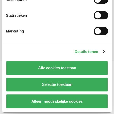
Schrijf je in voor onze nieuwsbrief
Statistieken
Blijf op de hoogte. Meld je aan voor de nieuwsbrief van
Univers.
Marketing
Aanmelden
Details tonen
Alle cookies toestaan
Vragen, opmerkingen of tips?
Neem contact met
Selectie toestaan
ons op
Alleen noodzakelijke cookies
© 2026 -
Over ons
Disclaimer
Adverteren
Werken bij
Contact