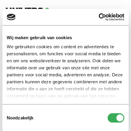
EN
Wij maken gebruik van cookies
Dutch Only
We gebruiken cookies om content en advertenties te
personaliseren, om functies voor social media te bieden
en om ons websiteverkeer te analyseren. Ook delen we
International
informatie over uw gebruik van onze site met onze
‘Dutch only’: international
students have difficulty finding
partners voor social media, adverteren en analyse. Deze
a room
partners kunnen deze gegevens combineren met andere
informatie die u aan ze heeft verstrekt of die ze hebben
07 september 2017
verzameld op basis van uw gebruik van hun services.
2
1
Toestemmingsselectie
Noodzakelijk