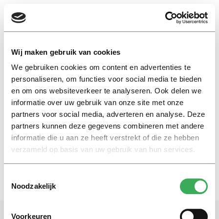
EN
Wij maken gebruik van cookies
We gebruiken cookies om content en advertenties te
Eleanor Sharpston
personaliseren, om functies voor social media te bieden
en om ons websiteverkeer te analyseren. Ook delen we
informatie over uw gebruik van onze site met onze
International
partners voor social media, adverteren en analyse. Deze
Student transportation card:
discrimination or not?
partners kunnen deze gegevens combineren met andere
informatie die u aan ze heeft verstrekt of die ze hebben
27 januari 2016
verzameld op basis van uw gebruik van hun services.
Toestemmingsselectie
Noodzakelijk
Voorkeuren