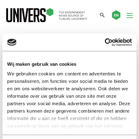
EN
felix huygen
Wij maken gebruik van cookies
Submitted letter
‘Knowledge transfer is a lot
We gebruiken cookies om content en advertenties te
harder when students and
personaliseren, om functies voor social media te bieden
lecturers don’t master the
en om ons websiteverkeer te analyseren. Ook delen we
national language’
informatie over uw gebruik van onze site met onze
07 september 2023
partners voor social media, adverteren en analyse. Deze
partners kunnen deze gegevens combineren met andere
informatie die u aan ze heeft verstrekt of die ze hebben
Ingezonden brief
verzameld op basis van uw gebruik van hun services.
‘Kennisoverdracht gaat een
stuk moeilijker als studenten