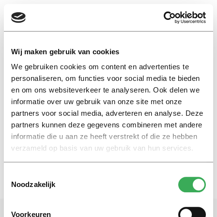
EN
Wij maken gebruik van cookies
We gebruiken cookies om content en advertenties te
female circumcision
personaliseren, om functies voor social media te bieden
en om ons websiteverkeer te analyseren. Ook delen we
informatie over uw gebruik van onze site met onze
International
partners voor social media, adverteren en analyse. Deze
TiU PhD student: female
circumcision will end
partners kunnen deze gegevens combineren met andere
informatie die u aan ze heeft verstrekt of die ze hebben
16 maart 2016
verzameld op basis van uw gebruik van hun services.
Toestemmingsselectie
Noodzakelijk
Voorkeuren