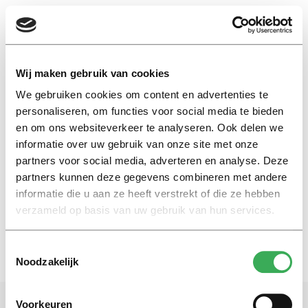
EN
Wij maken gebruik van cookies
We gebruiken cookies om content en advertenties te
feministen
personaliseren, om functies voor social media te bieden
en om ons websiteverkeer te analyseren. Ook delen we
informatie over uw gebruik van onze site met onze
Nieuws
partners voor social media, adverteren en analyse. Deze
Vrouwen staan terughoudend
tegenover feminisme
partners kunnen deze gegevens combineren met andere
informatie die u aan ze heeft verstrekt of die ze hebben
14 januari 2016
verzameld op basis van uw gebruik van hun services.
Toestemmingsselectie
Noodzakelijk
Voorkeuren