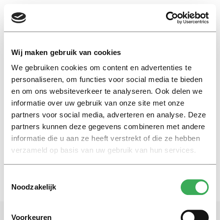
EN
Wij maken gebruik van cookies
We gebruiken cookies om content en advertenties te
France
personaliseren, om functies voor social media te bieden
en om ons websiteverkeer te analyseren. Ook delen we
informatie over uw gebruik van onze site met onze
International
partners voor social media, adverteren en analyse. Deze
“Marine Le Pen will not become
France’s next president”
partners kunnen deze gegevens combineren met andere
informatie die u aan ze heeft verstrekt of die ze hebben
12 april 2017
verzameld op basis van uw gebruik van hun services.
Toestemmingsselectie
Noodzakelijk
Voorkeuren