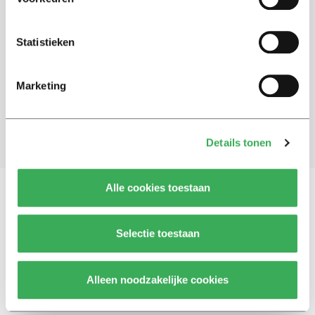
Schrijf je in voor onze nieuwsbrief
Statistieken
Blijf op de hoogte. Meld je aan voor de nieuwsbrief van
Univers.
Marketing
Aanmelden
Details tonen
Alle cookies toestaan
Vragen, opmerkingen of tips?
Neem contact met
Selectie toestaan
ons op
Alleen noodzakelijke cookies
© 2026 -
Over ons
Disclaimer
Adverteren
Werken bij
Contact