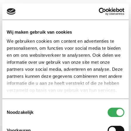
EN
Wij maken gebruik van cookies
We gebruiken cookies om content en advertenties te
gaby thijssen
personaliseren, om functies voor social media te bieden
en om ons websiteverkeer te analyseren. Ook delen we
Achtergrond
informatie over uw gebruik van onze site met onze
Extremisten zijn ook mensen:
partners voor social media, adverteren en analyse. Deze
sociale banden zijn cruciaal in
partners kunnen deze gegevens combineren met andere
de strijd tegen radicalisering
informatie die u aan ze heeft verstrekt of die ze hebben
16 december 2025
verzameld op basis van uw gebruik van hun services.
Toestemmingsselectie
Noodzakelijk
Voorkeuren