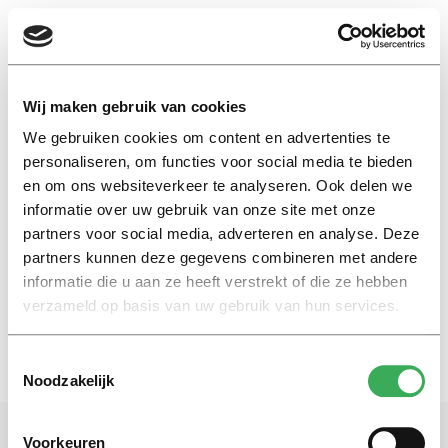
EN
Wij maken gebruik van cookies
We gebruiken cookies om content en advertenties te
gif
personaliseren, om functies voor social media te bieden
en om ons websiteverkeer te analyseren. Ook delen we
informatie over uw gebruik van onze site met onze
Masterscriptie
partners voor social media, adverteren en analyse. Deze
Het gifje slokt alles op
partners kunnen deze gegevens combineren met andere
12 juni 2018
informatie die u aan ze heeft verstrekt of die ze hebben
verzameld op basis van uw gebruik van hun services.
Toestemmingsselectie
Noodzakelijk
Voorkeuren