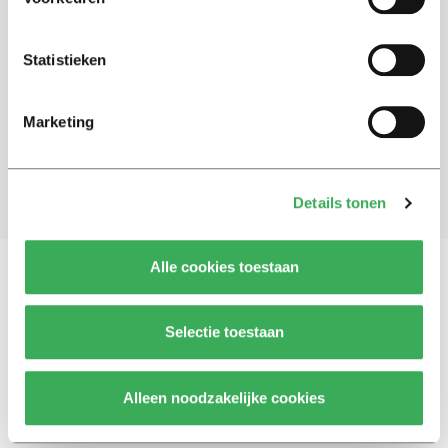
Schrijf je in voor onze nieuwsbrief
Statistieken
Blijf op de hoogte. Meld je aan voor de nieuwsbrief van
Univers.
Marketing
Aanmelden
Details tonen
Alle cookies toestaan
Vragen, opmerkingen of tips?
Neem contact met
Selectie toestaan
ons op
Alleen noodzakelijke cookies
© 2026 -
Over ons
Disclaimer
Adverteren
Werken bij
Contact