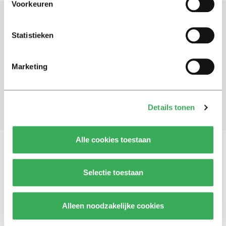
Voorkeuren
Schrijf je in voor onze nieuwsbrief
Statistieken
Blijf op de hoogte. Meld je aan voor de nieuwsbrief van
Univers.
Marketing
Aanmelden
Details tonen
Alle cookies toestaan
Vragen, opmerkingen of tips?
Neem contact met
Selectie toestaan
ons op
Alleen noodzakelijke cookies
© 2026 -
Over ons
Disclaimer
Adverteren
Werken bij
Contact