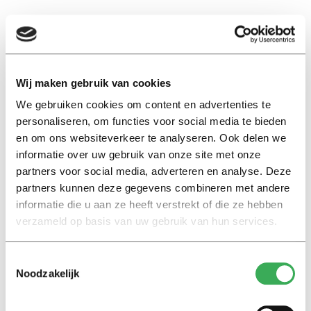
EN
Wij maken gebruik van cookies
hersenletsel
We gebruiken cookies om content en advertenties te
personaliseren, om functies voor social media te bieden
en om ons websiteverkeer te analyseren. Ook delen we
Achtergrond
informatie over uw gebruik van onze site met onze
Huub van Leeuwen studeert
partners voor social media, adverteren en analyse. Deze
met niet-aangeboren
partners kunnen deze gegevens combineren met andere
hersenletsel: ‘Ik ben zes keer
informatie die u aan ze heeft verstrekt of die ze hebben
opnieuw begonnen’
verzameld op basis van uw gebruik van hun services.
18 november 2025
Toestemmingsselectie
Noodzakelijk