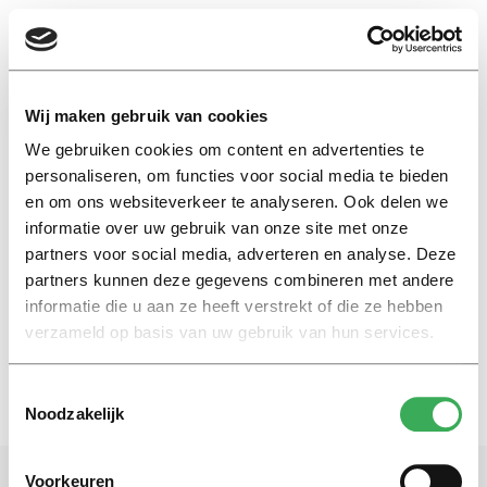
EN
Wij maken gebruik van cookies
We gebruiken cookies om content en advertenties te
hotelschool
personaliseren, om functies voor social media te bieden
en om ons websiteverkeer te analyseren. Ook delen we
informatie over uw gebruik van onze site met onze
Nieuws
partners voor social media, adverteren en analyse. Deze
‘Ontgroening Maastricht uit de
hand gelopen’
partners kunnen deze gegevens combineren met andere
informatie die u aan ze heeft verstrekt of die ze hebben
04 februari 2025
verzameld op basis van uw gebruik van hun services.
Toestemmingsselectie
Noodzakelijk
Voorkeuren