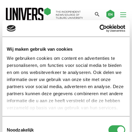
EN
ignobel
Wij maken gebruik van cookies
We gebruiken cookies om content en advertenties te
Nieuws
personaliseren, om functies voor social media te bieden
TiU-alumnus wint Ig Nobelprijs
en om ons websiteverkeer te analyseren. Ook delen we
voor studie naar verveling
informatie over uw gebruik van onze site met onze
18 september 2023
partners voor social media, adverteren en analyse. Deze
partners kunnen deze gegevens combineren met andere
informatie die u aan ze heeft verstrekt of die ze hebben
Nieuws
verzameld op basis van uw gebruik van hun services.
Serieus onderzoek: ruik jij een
vlieg in je wijn?
14 september 2018
Toestemmingsselectie
Noodzakelijk