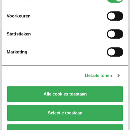
Voorkeuren
Statistieken
Schrijf je in voor onze nieuwsbrief
Marketing
Blijf op de hoogte. Meld je aan voor de nieuwsbrief van
Univers.
Details tonen
Aanmelden
Alle cookies toestaan
Selectie toestaan
Vragen, opmerkingen of tips?
Neem contact met