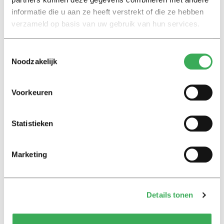
trekken’
informatie die u aan ze heeft verstrekt of die ze hebben
04 december 2025
verzameld op basis van uw gebruik van hun services.
Toestemmingsselectie
Mijn bubbel
Noodzakelijk
Doomscrollen met Pepijn
Schmitz: ‘Mijn telefoon leg ik
niet makkelijk weg’
Voorkeuren
03 december 2025
Statistieken
Background story
Why do we love Temptation
Island and Molly-Mae so much?
Marketing
03 november 2025
Details tonen
Achtergrond
Waarom kijken we zo graag
naar B&B Vol Liefde en Monica