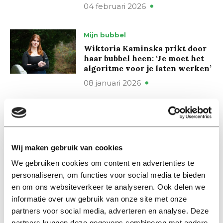
04 februari 2026
Mijn bubbel
Wiktoria Kaminska prikt door
haar bubbel heen: ‘Je moet het
algoritme voor je laten werken’
08 januari 2026
Interview
Influencer Maysa de Oliveira:
‘We can question the 40-hour
work week’
Wij maken gebruik van cookies
11 december 2025
We gebruiken cookies om content en advertenties te
personaliseren, om functies voor social media te bieden
en om ons websiteverkeer te analyseren. Ook delen we
Interview
informatie over uw gebruik van onze site met onze
Influencer Maysa de Oliveira:
‘We mogen de 40-urige
partners voor social media, adverteren en analyse. Deze
werkweek best in twijfel
partners kunnen deze gegevens combineren met andere