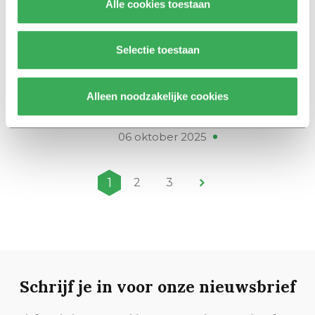
Alle cookies toestaan
Geuze?
03 november 2025
Selectie toestaan
Mijn bubbel
Ella Bastian over haar online
Alleen noodzakelijke cookies
bubbel: ‘Ik wil me weer kunnen
vervelen’
06 oktober 2025
1
2
3
Schrijf je in voor onze nieuwsbrief