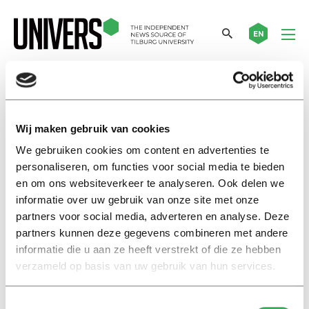
EN
internationale promovendi
Wij maken gebruik van cookies
Nieuws
We gebruiken cookies om content en advertenties te
PNN: ‘Laat internationale
personaliseren, om functies voor social media te bieden
beurspromovendi niet door het
en om ons websiteverkeer te analyseren. Ook delen we
ijs zakken’
informatie over uw gebruik van onze site met onze
28 februari 2024
partners voor social media, adverteren en analyse. Deze
partners kunnen deze gegevens combineren met andere
informatie die u aan ze heeft verstrekt of die ze hebben
Nieuws
verzameld op basis van uw gebruik van hun services.
Promovendinetwerk
onderzoekt positie
beurspromovendi
Toestemmingsselectie