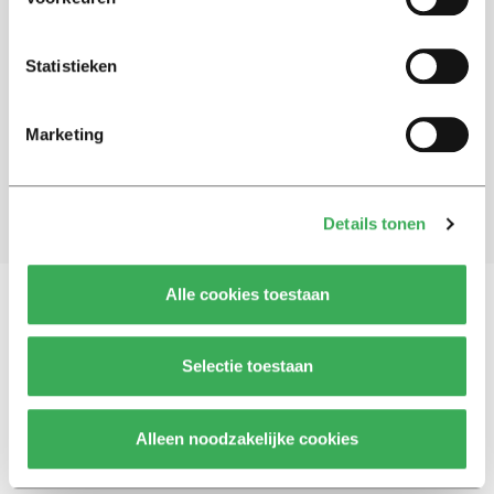
Schrijf je in voor onze nieuwsbrief
Statistieken
Blijf op de hoogte. Meld je aan voor de nieuwsbrief van
Univers.
Marketing
Aanmelden
Details tonen
Alle cookies toestaan
Vragen, opmerkingen of tips?
Neem contact met
Selectie toestaan
ons op
Alleen noodzakelijke cookies
© 2026 -
Over ons
Disclaimer
Adverteren
Werken bij
Contact