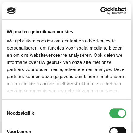
EN
Wij maken gebruik van cookies
We gebruiken cookies om content en advertenties te
justity
personaliseren, om functies voor social media te bieden
en om ons websiteverkeer te analyseren. Ook delen we
informatie over uw gebruik van onze site met onze
Column
partners voor social media, adverteren en analyse. Deze
Zonder privacy blijft er weinig
vrijheid over
partners kunnen deze gegevens combineren met andere
informatie die u aan ze heeft verstrekt of die ze hebben
20 november 2018
verzameld op basis van uw gebruik van hun services.
Toestemmingsselectie
Noodzakelijk
Voorkeuren