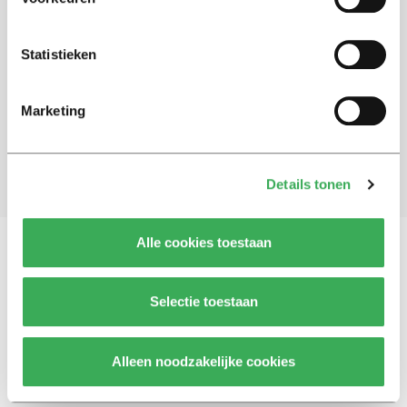
Schrijf je in voor onze nieuwsbrief
Statistieken
Blijf op de hoogte. Meld je aan voor de nieuwsbrief van
Univers.
Marketing
Aanmelden
Details tonen
Alle cookies toestaan
Vragen, opmerkingen of tips?
Neem contact met
Selectie toestaan
ons op
Alleen noodzakelijke cookies
© 2026 -
Over ons
Disclaimer
Adverteren
Werken bij
Contact