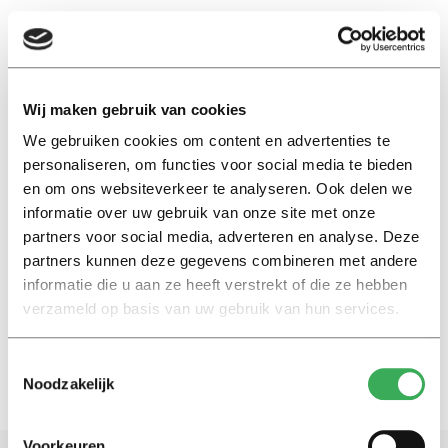
EN
Wij maken gebruik van cookies
We gebruiken cookies om content en advertenties te
karlijn van doorn
personaliseren, om functies voor social media te bieden
en om ons websiteverkeer te analyseren. Ook delen we
No limits
informatie over uw gebruik van onze site met onze
Karlijn van Doorn: ‘Ik wil aan
partners voor social media, adverteren en analyse. Deze
tafel zitten bij bedrijven die
partners kunnen deze gegevens combineren met andere
massaschade veroorzaken’
informatie die u aan ze heeft verstrekt of die ze hebben
20 maart 2025
verzameld op basis van uw gebruik van hun services.
Toestemmingsselectie
Noodzakelijk
Voorkeuren