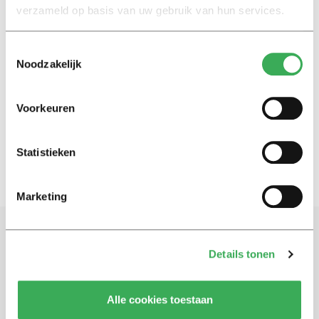
18 oktober 2023
verzameld op basis van uw gebruik van hun services.
Toestemmingsselectie
Nieuws
Noodzakelijk
Tijdelijke contracten schaden
academische vrijheid, meent
minister
Voorkeuren
19 april 2023
Statistieken
Marketing
Schrijf je in voor onze nieuwsbrief
Details tonen
Blijf op de hoogte. Meld je aan voor de nieuwsbrief van
Univers.
Alle cookies toestaan