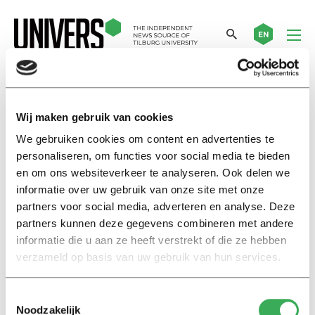
EN
L2TOR
Wij maken gebruik van cookies
We gebruiken cookies om content en advertenties te
Nieuws
personaliseren, om functies voor social media te bieden
Engelssprekende peuters
en om ons websiteverkeer te analyseren. Ook delen we
dankzij robot
informatie over uw gebruik van onze site met onze
05 juli 2016
partners voor social media, adverteren en analyse. Deze
partners kunnen deze gegevens combineren met andere
informatie die u aan ze heeft verstrekt of die ze hebben
International
verzameld op basis van uw gebruik van hun services.
Bilingual toddlers thanks to
robot
05 juli 2016
Toestemmingsselectie
Noodzakelijk