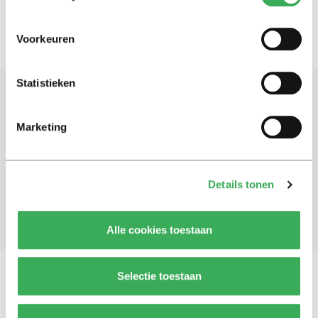
Voorkeuren
Statistieken
Schrijf je in voor onze nieuwsbrief
Marketing
Blijf op de hoogte. Meld je aan voor de nieuwsbrief van
Univers.
Details tonen
Aanmelden
Alle cookies toestaan
Selectie toestaan
Vragen, opmerkingen of tips?
Neem contact met