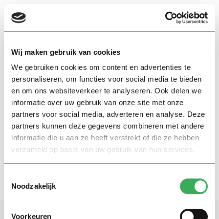
EN
Wij maken gebruik van cookies
We gebruiken cookies om content en advertenties te
maan
personaliseren, om functies voor social media te bieden
en om ons websiteverkeer te analyseren. Ook delen we
informatie over uw gebruik van onze site met onze
Kijk
partners voor social media, adverteren en analyse. Deze
SpaceBuzz ‘lanceert’ scholieren
naar de ruimte
partners kunnen deze gegevens combineren met andere
informatie die u aan ze heeft verstrekt of die ze hebben
23 mei 2019
verzameld op basis van uw gebruik van hun services.
Toestemmingsselectie
Noodzakelijk
Voorkeuren